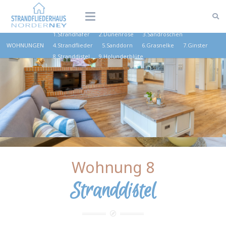
1.Strandhafer
2.Dünenrose
3.Sandröschen
WOHNUNGEN
4.Strandflieder
5.Sanddorn
6.Grasnelke
7.Ginster
8.Stranddistel
9.Holunderblüte
Wohnung 8
Stranddistel