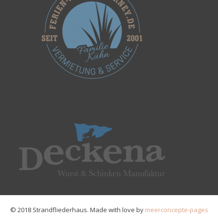
© 2018 Strandfliederhaus. Made with love by
meerconcepte-pages