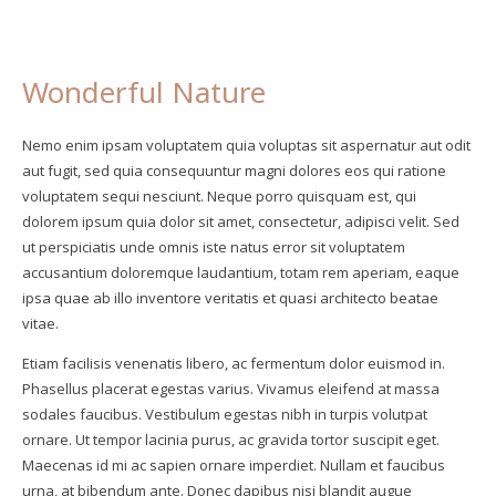
Wonderful Nature
Nemo enim ipsam voluptatem quia voluptas sit aspernatur aut odit
aut fugit, sed quia consequuntur magni dolores eos qui ratione
voluptatem sequi nesciunt. Neque porro quisquam est, qui
dolorem ipsum quia dolor sit amet, consectetur, adipisci velit. Sed
ut perspiciatis unde omnis iste natus error sit voluptatem
accusantium doloremque laudantium, totam rem aperiam, eaque
ipsa quae ab illo inventore veritatis et quasi architecto beatae
vitae.
Etiam facilisis venenatis libero, ac fermentum dolor euismod in.
Phasellus placerat egestas varius. Vivamus eleifend at massa
sodales faucibus. Vestibulum egestas nibh in turpis volutpat
ornare. Ut tempor lacinia purus, ac gravida tortor suscipit eget.
Maecenas id mi ac sapien ornare imperdiet. Nullam et faucibus
urna, at bibendum ante. Donec dapibus nisi blandit augue