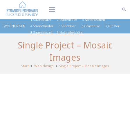
1.Strandhafer
2.Dünenrose
3.Sandröschen
WOHNUNGEN
4.Strandflieder
5.Sanddorn
6.Grasnelke
7.Ginster
8.Stranddistel
9.Holunderblüte
Single Project – Mosaic
Images
Start
Web design
Single Project – Mosaic Images