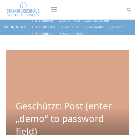
1.Strandhafer
2.Dünenrose
3.Sandröschen
WOHNUNGEN
4.Strandflieder
5.Sanddorn
6.Grasnelke
7.Ginster
8.Stranddistel
9.Holunderblüte
Geschützt: Post (enter
„demo“ to password
field)