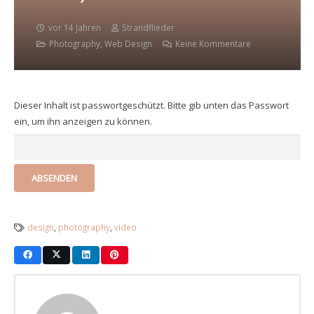
vor 14 Jahren
Strandflieder
Photography
,
Web Design
Keine Kommentare
Dieser Inhalt ist passwortgeschützt. Bitte gib unten das Passwort
ein, um ihn anzeigen zu können.
design
,
photography
,
video